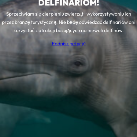
DELFINARIOM!
Sprzeciwiam się cierpieniu zwierząt i wykorzystywaniu ich
przez branżę turystyczną. Nie będę odwiedzać delfinariów ani
korzystać z atrakcji bazujących na niewoli delfinów.
Podpisz
petycję