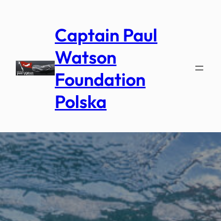
Przejdź
do
Captain Paul
treści
Watson
Foundation
Polska